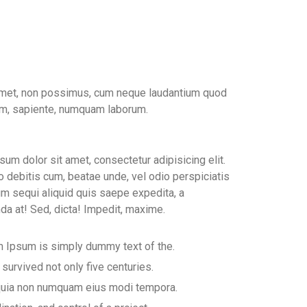
t amet, non possimus, cum neque laudantium quod
am, sapiente, numquam laborum.
um dolor sit amet, consectetur adipisicing elit.
o debitis cum, beatae unde, vel odio perspiciatis
um sequi aliquid quis saepe expedita, a
a at! Sed, dicta! Impedit, maxime.
 Ipsum is simply dummy text of the.
 survived not only five centuries.
uia non numquam eius modi tempora.