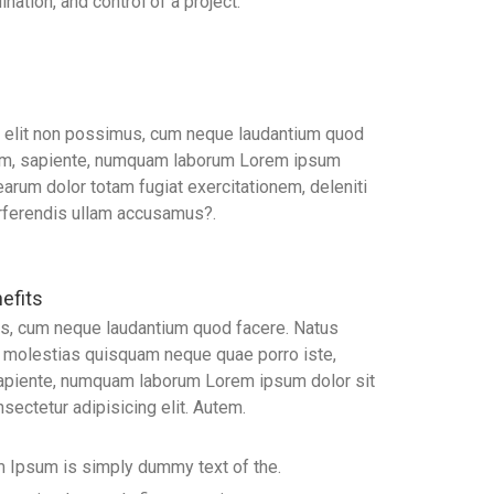
nation, and control of a project.
g elit non possimus, cum neque laudantium quod
sam, sapiente, numquam laborum Lorem ipsum
earum dolor totam fugiat exercitationem, deleniti
perferendis ullam accusamus?.
efits
, cum neque laudantium quod facere. Natus
 molestias quisquam neque quae porro iste,
apiente, numquam laborum Lorem ipsum dolor sit
sectetur adipisicing elit. Autem.
 Ipsum is simply dummy text of the.