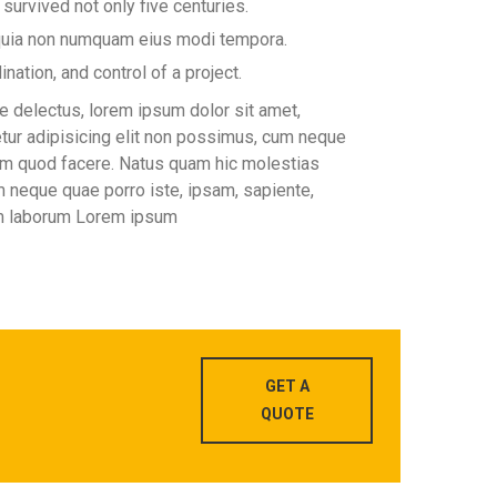
 survived not only five centuries.
uia non numquam eius modi tempora.
nation, and control of a project.
e delectus, lorem ipsum dolor sit amet,
tur adipisicing elit non possimus, cum neque
um quod facere. Natus quam hic molestias
 neque quae porro iste, ipsam, sapiente,
 laborum Lorem ipsum
GET A
QUOTE