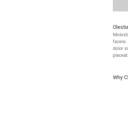
Olesti
Molesti
facere.
dolor s
placeat
Why C