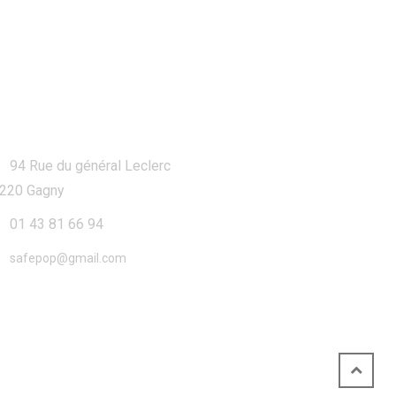
ontact
94 Rue du général Leclerc
220 Gagny
01 43 81 66 94
safepop@gmail.com