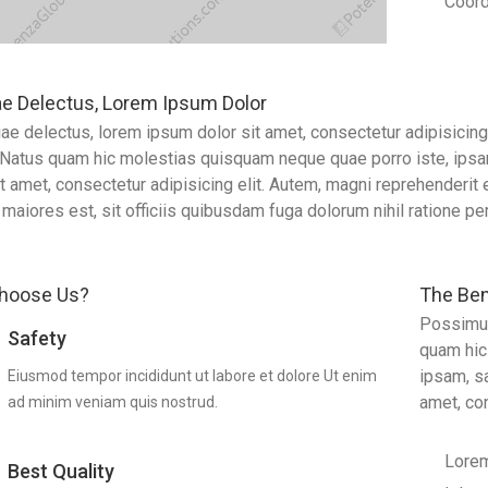
Coordi
ae Delectus, Lorem Ipsum Dolor
ae delectus, lorem ipsum dolor sit amet, consectetur adipisicin
 Natus quam hic molestias quisquam neque quae porro iste, ip
it amet, consectetur adipisicing elit. Autem, magni reprehenderit 
 maiores est, sit officiis quibusdam fuga dolorum nihil ratione 
hoose Us?
The Ben
Possimus
Safety
quam hic
ipsam, s
Eiusmod tempor incididunt ut labore et dolore Ut enim
amet, con
ad minim veniam quis nostrud.
Lorem
Best Quality