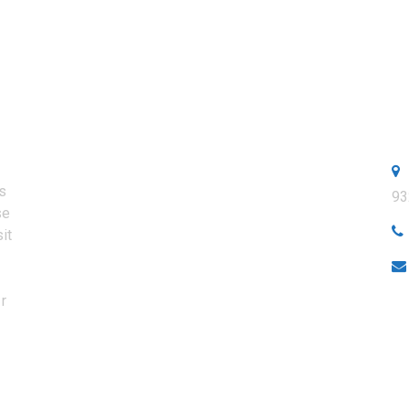
QUALIBAT RGE Dans L’isolation
C
és
93
se
it
r