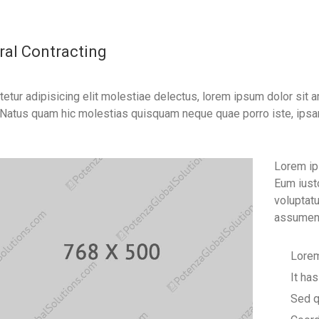
al Contracting
etur adipisicing elit molestiae delectus, lorem ipsum dolor si
 Natus quam hic molestias quisquam neque quae porro iste, ips
Lorem ips
Eum iust
voluptat
assumend
Lorem
It has
Sed q