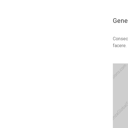
Gener
Consect
facere.