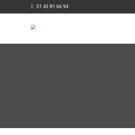
Skip
01 43 81 66 94
to
content