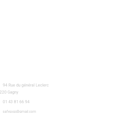
ontact
94 Rue du général Leclerc
220 Gagny
01 43 81 66 94
safepop@gmail.com