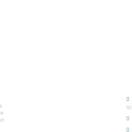
QUALIBAT RGE Dans L’isolation
C
és
93
se
it