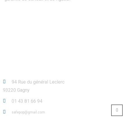
QUALIBAT RGE Dans L’isolation
Contact
94 Rue du général Leclerc
93220 Gagny
01 43 81 66 94
safepop@gmail.com