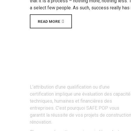
that it is a process – nothing more, nothing less. T
a select few people. As such, success really has n
READ MORE
Une Entreprise certifiée Qualibat
L’attribution d’une qualification ou d’une
certification implique une évaluation des capacit
techniques, humaines et financières des
entreprises. C’est pourquoi SAFE POP vous
garantit la réussite de vos projets de constructio
rénovation.